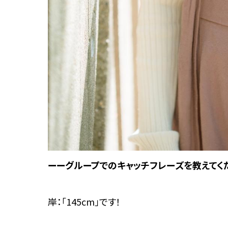
ーーグループでのキャッチフレーズを教えてく
岸：「145cm」です！