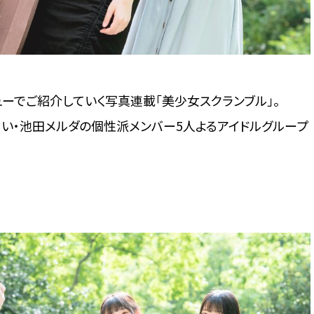
ーでご紹介していく写真連載「美少女スクランブル」。
るい・池田メルダの個性派メンバー5人よるアイドルグループ