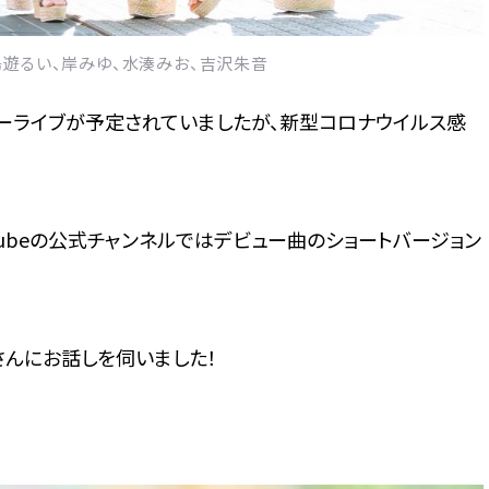
鳥遊るい、岸みゆ、水湊みお、吉沢朱音
ビューライブが予定されていましたが、新型コロナウイルス感
Tubeの公式チャンネルではデビュー曲のショートバージョン
んにお話しを伺いました！