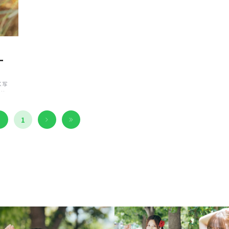
ー
く写
カ
に迫
か
1