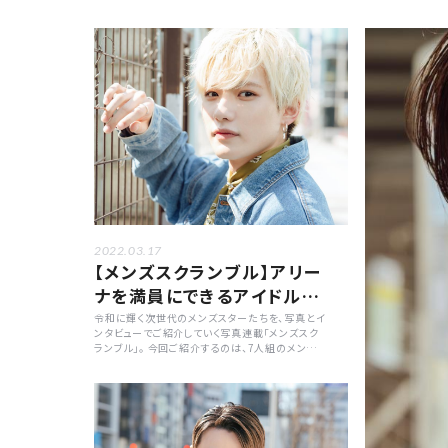
ープのメンバーとして活動していた伊藤昴輝さん。
から"北海道の1
現在は舞台俳優としても活躍中のタレントです。伊
川翔さん。俳優や
藤さんの知られざるプライベートな部分を、質問を
る長谷川さんにプ
通して紐解いていきます!
りたいという目標
2022.03.17
【メンズスクランブル】アリー
ナを満員にできるアイドルに
なりたい「日之出莉玖」
令和に輝く次世代のメンズスターたちを、写真とイ
ンタビューでご紹介していく写真連載「メンズスク
ランブル」。 今回ご紹介するのは、7人組のメンズア
イドルグループ・7m!nのメンバーである日之出莉
玖さん。プライベートなことから今後の目標など、
幅広い内容について語ってもらいました。