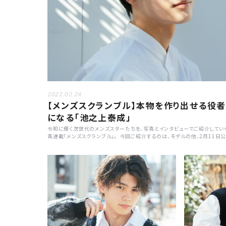
2022.02.24
【メンズスクランブル】本物を作り出せる役者
になる「池之上泰成」
令和に輝く次世代のメンズスターたちを、写真とインタビューでご紹介してい
真連載「メンズスクランブル」。 今回ご紹介するのは、モデルの他、2月11日
の映画「嘘喰い」に出演するなど俳優として活躍中の池之上泰成さん。「本物
り出せる役者になる」と熱く池之上さんの素顔に迫ります。