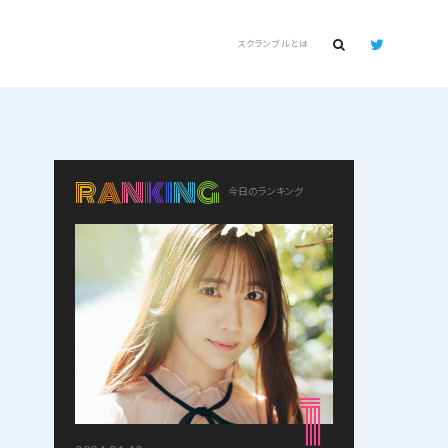
スクランブルとは
R
A
N
K
I
N
G
今日のランキング
1