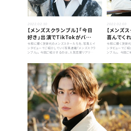
2022.02.10
2022.02.03
【メンズスクランブル】「今日
【メンズス
好き」出演でTikTokがバズっ
喜んでく
て話題に！「一ノ瀬将飛」
「七星うら
令和に輝く次世代のメンズスターたちを、写真とイ
令和に輝く次世代
ンタビューでご紹介していく写真連載「メンズスクラ
ンタビューでご紹
ンブル」。 今回ご紹介するのは、人気恋愛リアリティ
ンブル」。 今回
ーショー「今日、好きになりました。」(AbemaTV)に
の元メンバーで、2
出演して話題となった18歳・一ノ瀬将飛さん。「応
ア所属として約1
援してくれる方が増えたことが嬉しい」という近況
の七星うらさん。
や、俳優を目指している今後の活動について語って
る方への思いなど
もらいました。
きました。