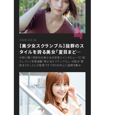
4
2020.10.16
【美少女スクランブル】抜群のス
タイルを誇る美女「夏目まどか」
は一点集中型！？
令和に輝く次世代の美少女を写真とインタビューでご紹
介していく写真連載「美少女スクランブル」。 今回は「夏
目まどか」さんが登場です！SNSを中心に話題を集め、コ
スプレイヤーとしても知られる彼女の素顔をご紹介しま
す！