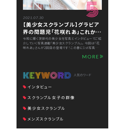
5
2021.07.30
【美少女スクランブル】グラビア
界の問題児「花咲れあ」これから
も仕事の幅を広げていきたい
令和に輝く次世代の美少女を写真とインタビューでご紹
介していく写真連載「美少女スクランブル」。 今回は「花
咲れあ」さんが2回目の登場です！この春に1st写真集を
発売し、“グラビア界の問題児”として注目を集める彼女
MORE
の素顔に迫ります。
K
E
Y
W
O
R
D
人気のワード
インタビュー
スクランブル女子の群像
美少女スクランブル
メンズスクランブル