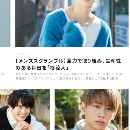
2022.02.17
【メンズスクランブル】全力で取り組み、生産性
のある毎日を「柊涼大」
く写
令和に輝く次世代のメンズスターたちを、写真とインタビューでご紹介していく写
公開
真連載「メンズスクランブル」。 今回ご紹介するのは、俳優として活動する柊涼大
を作
さんが登場。「与えられたものを120%で取り組む」と、何事にも全力で臨むとい
う彼の素顔に迫ります。