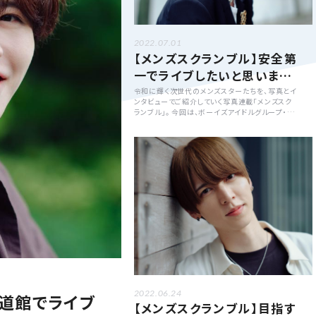
2022.07.01
【メンズスクランブル】安全第
一でライブしたいと思います
「宮月優斗」
令和に輝く次世代のメンズスターたちを、写真とイ
ンタビューでご紹介していく写真連載「メンズスク
ランブル」。 今回は、ボーイズアイドルグループ・AX
XX1S(アクシス)のリーダーである宮月優斗さん。
彼の素顔に迫る質問や、7月から始まる東名阪福を
廻るツアー「Booze Beat 2022」への意気込みに
ついて訊きました。
2022.06.24
武道館でライブ
【メンズスクランブル】目指す