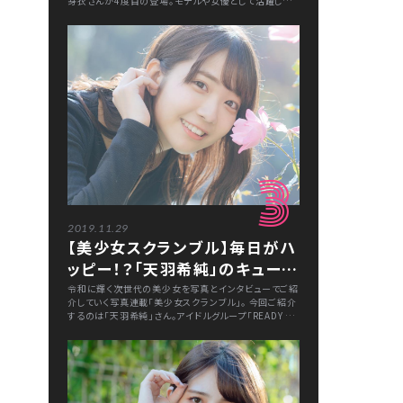
芽衣さんが4度目の登場。モデルや女優として活躍して
いるアンジェラさんの近況を伺いました。
3
2019.11.29
【美少女スクランブル】毎日がハ
ッピー！？「天羽希純」のキュート
な笑顔に癒される
令和に輝く次世代の美少女を写真とインタビューでご紹
介していく写真連載「美少女スクランブル」。 今回ご紹介
するのは「天羽希純」さん。アイドルグループ「READY TO
KISS」のメンバーで「きすみん」の愛称で知られる彼女。
今グラビア界でも熱い注目を集める彼女の素顔に迫りま
す！