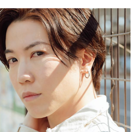
0頭身ボーイ"とも呼ばれる、長谷
カルグループ「D≠LIGHT」(ディライト)のメンバ
モデルなど、タレントとして活動す
ー・山田洋介さん。グループとして「成長したい」と
ライベートのことや、スターにな
いう想いを持つ、彼のプライベートな部分に迫りま
について聞いてみました。
す。