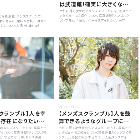
は武道館!確実に大きくなっ
ていきたい「丸橋拓海」
令和に輝く次世代のメンズスターたちを、写真とイ
ンタビューでご紹介していく写真連載「メンズスク
く写真連載「メンズスクランブ
ランブル」。 今回は、ボーイズアイドルグループ・AX
村栄佑さんに、趣味や特技、7月から
XX1S(アクシス)のメンバーである丸橋拓海さん。
ることについてお訊きしました!
彼の素顔に迫る質問や、7月から始まる東名阪福を
廻るツアー「Booze Beat 2022」への意気込みに
ついて訊きました。
2022.03.31
クランブル】人を幸
【メンズスクランブル】人を鼓
る存在になりたい
舞できるようなグループにな
」
りたい「山田洋介」
のメンズスターたちを、写真とイ
令和に輝く次世代のメンズスターたちを、写真とイ
介していく写真連載「メンズスクラ
ンタビューでご紹介していく写真連載「メンズスクラ
紹介するのは、186センチの長身
ンブル」。今回ご紹介するのは、3人組ダンスヴォー