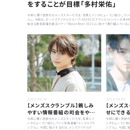
をすることが目標「多村栄佑」
令和に輝く次世代のメンズスターたちを、写真とインタビューでご紹介してい
ル」。 今回は、ボーイズアイドルグループ・AXXX1S(アクシス)メンバーの多
始まる東名阪福を廻るツアー「Booze Beat 2022」に向けて取り組んでい
2022.04.14
2022.04.07
【メンズスクランブル】親しみ
【メンズス
やすい情報番組の司会をやっ
せにでき
てみたい!「伊藤昴輝」
「長谷川翔
令和に輝く次世代のメンズスターたちを、写真とイ
令和に輝く次世代
ンタビューでご紹介していく写真連載「メンズスクラ
ンタビューでご紹
ンブル」。 今回ご紹介するのは、メンズアイドルグル
ンブル」。 今回ご