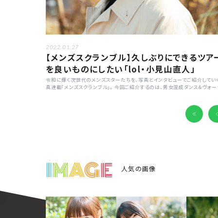
2022.01.27
【メンズスクランブル】久しぶりにできるツア
を良いものにしたい「lol・小見山直人」
令和に輝く次世代のメンズスターたちを、写真とインタビューでご紹介してい
真連載「メンズスクランブル」。 今回ご紹介するのは、男女混成ダンス＆ヴォー
ルグループ・lol-エルオーエル-のリーダーである小見山直人さん。彼の素顔
る質問と共に、冬にぴったりのデジタルシングル『ONE LAST SONG』や、4月
ら開催される全国ツアーへの意気込みについて聞きました。
I
M
A
G
E
人気の画像