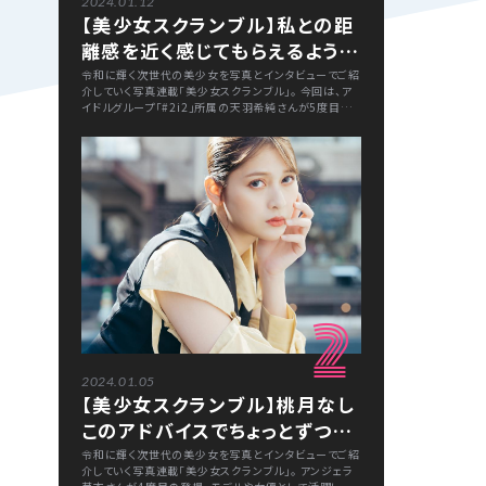
2024.01.12
【美少女スクランブル】私との距
離感を近く感じてもらえるような
存在でありたい「天羽希純」
令和に輝く次世代の美少女を写真とインタビューでご紹
介していく写真連載「美少女スクランブル」。 今回は、ア
イドルグループ「#2i2」所属の天羽希純さんが5度目の
登場。「TIF2023PR大使」を務めるほか、バラエティ番組
出演や数々の雑誌の表紙を飾るなど大活躍中の天羽さ
んに近況を伺いました。
2
2024.01.05
【美少女スクランブル】桃月なし
このアドバイスでちょっとずつ自
分の「嫌だ」を出せるようになり
令和に輝く次世代の美少女を写真とインタビューでご紹
介していく写真連載「美少女スクランブル」。 アンジェラ
ました「アンジェラ芽衣」