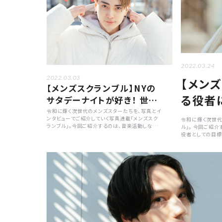
2022.03.24
2022.03.03
【メン
【メンズスクランブル】NYの
る役者
サタデーナイトが好き！ 世界
での活躍を目指す「池谷諒
令和に輝く次世代のメンズスターたちを、写真とイ
ンタビューでご紹介していく写真連載「メンズスク
令和に輝く次世代
介」
ランブル」。今回ご紹介するのは、音楽活動しなが
ル」。 今回ご紹
ら俳優の顔も持つ池谷諒介さん。英語が堪能で、目
役者としての目標
標は「活動の幅を世界へ」という彼の素顔に迫りま
す。