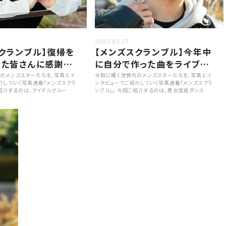
2022.01.27
クランブル】復帰を
【メンズスクランブル】今年中
れた皆さんに感謝
に自分で作った曲をライブで
」
やりたい「lol・佐藤友祐」
のメンズスターたちを、写真とイ
令和に輝く次世代のメンズスターたちを、写真とイ
介していく写真連載「メンズスクラ
ンタビューでご紹介していく写真連載「メンズスクラ
ご紹介するのは、アイドルグループ
ンブル」。 今回ご紹介するのは、男女混成ダンス＆ヴ
021年10月にゼロイチファミイ
ォーカルグループ・lol-エルオーエル-のメンバー佐
年ぶりに芸能活動を再開した俳優
藤友祐さん。彼の素顔に迫る質問と共に、冬にぴっ
彼の素顔に迫る他、応援してくれ
たりのデジタルシングル『ONE LAST SONG』や、4
、復帰することへの心境などを聞
月から開催される全国ツアーへの意気込みについ
て聞きました。