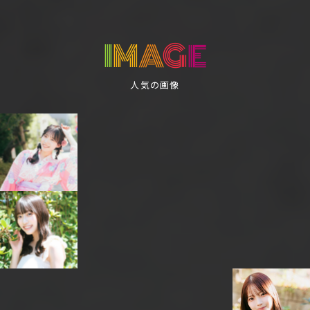
I
M
A
G
E
人気の画像