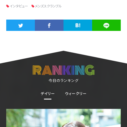
インタビュー
メンズスクランブル
R
A
N
K
I
N
G
今日のランキング
デイリー
ウィークリー