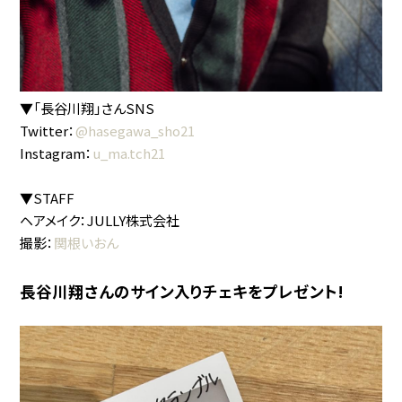
▼「長谷川翔」さんSNS
Twitter：
@hasegawa_sho21
Instagram：
u_ma.tch21
▼STAFF
ヘアメイク：JULLY株式会社
撮影：
関根いおん
長谷川翔さんのサイン入りチェキをプレゼント!