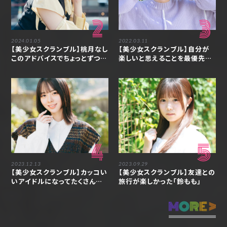
2
3
2024.01.05
2022.03.11
【美少女スクランブル】桃月なし
【美少女スクランブル】自分が
このアドバイスでちょっとずつ自
楽しいと思えることを最優先に
分の「嫌だ」を出せるようになり
「中本こまり」
ました「アンジェラ芽衣」
4
5
2023.12.13
2023.09.29
【美少女スクランブル】カッコい
【美少女スクランブル】友達との
いアイドルになってたくさんの
旅行が楽しかった「鈴もも」
人を熱狂させたい「神南りな」