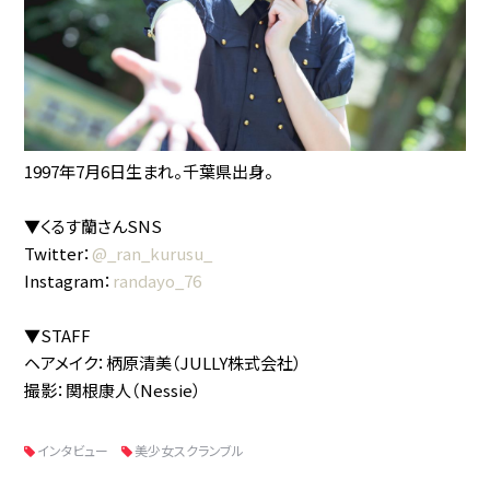
1997年7月6日生まれ。千葉県出身。
▼くるす蘭さんSNS
Twitter：
@_ran_kurusu_
Instagram：
randayo_76
▼STAFF
ヘアメイク：柄原清美（JULLY株式会社）
撮影：関根康人（Nessie）
インタビュー
美少女スクランブル