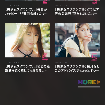
2
3
2019.11.29
2021.07.30
【美少女スクランブル】毎日が
【美少女スクランブル】グラビア
ハッピー！？「天羽希純」のキュ
界の問題児「花咲れあ」これか
ートな笑顔に癒される
らも仕事の幅を広げていきたい
4
5
2024.01.12
2024.01.05
【美少女スクランブル】私との距
【美少女スクランブル】桃月なし
離感を近く感じてもらえるよう
このアドバイスでちょっとずつ自
な存在でありたい「天羽希純」
分の「嫌だ」を出せるようになり
ました「アンジェラ芽衣」