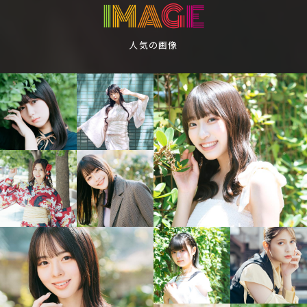
I
M
A
G
E
人気の画像