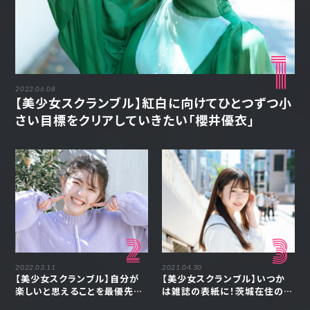
1
2022.06.08
【美少女スクランブル】紅白に向けてひとつずつ小
さい目標をクリアしていきたい「櫻井優衣」
2
3
2022.03.11
2021.04.30
【美少女スクランブル】自分が
【美少女スクランブル】いつか
楽しいと思えることを最優先に
は雑誌の表紙に！茨城在住の1
「中本こまり」
9歳「貝賀琴莉」