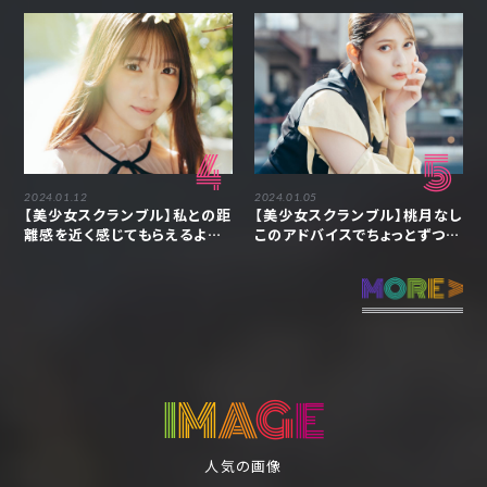
4
5
2024.01.12
2024.01.05
【美少女スクランブル】私との距
【美少女スクランブル】桃月なし
離感を近く感じてもらえるよう
このアドバイスでちょっとずつ自
な存在でありたい「天羽希純」
分の「嫌だ」を出せるようになり
ました「アンジェラ芽衣」
I
M
A
G
E
人気の画像