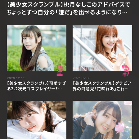
【美少女スクランブル】桃月なしこのアドバイスで
ちょっとずつ自分の「嫌だ」を出せるようになりま
した「アンジェラ芽衣」
2
3
2020.12.11
2021.07.30
【美少女スクランブル】可愛すぎ
【美少女スクランブル】グラビア
る2.2次元コスプレイヤー「あ
界の問題児「花咲れあ」これか
かせあかり」の素顔に迫る
らも仕事の幅を広げていきたい