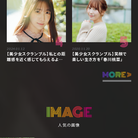
4
5
2024.01.12
2020.11.20
【美少女スクランブル】私との距
【美少女スクランブル】笑顔で
離感を近く感じてもらえるよう
楽しい生き方を「春川桃菜」
な存在でありたい「天羽希純」
I
M
A
G
E
人気の画像