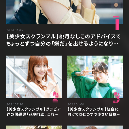
1
2024.01.05
【美少女スクランブル】桃月なしこのアドバイスで
ちょっとずつ自分の「嫌だ」を出せるようになりま
した「アンジェラ芽衣」
2
3
2021.07.30
2022.06.08
【美少女スクランブル】グラビア
【美少女スクランブル】紅白に
界の問題児「花咲れあ」これか
向けてひとつずつ小さい目標を
らも仕事の幅を広げていきたい
クリアしていきたい「櫻井優衣」