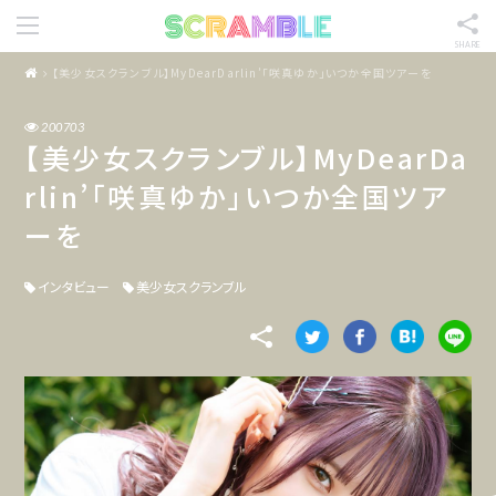
SHARE
【美少女スクランブル】MyDearDarlin’「咲真ゆか」いつか全国ツアーを
200703
【美少女スクランブル】MyDearDa
rlin’「咲真ゆか」いつか全国ツア
ーを
インタビュー
美少女スクランブル