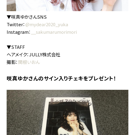
▼咲真ゆかさんSNS
Twitter：
@mydear2020_yuka
Instagram：
__sakumarumorimori
▼STAFF
ヘアメイク：JULLY株式会社
撮影：
関根いおん
咲真ゆかさんのサイン入りチェキをプレゼント！