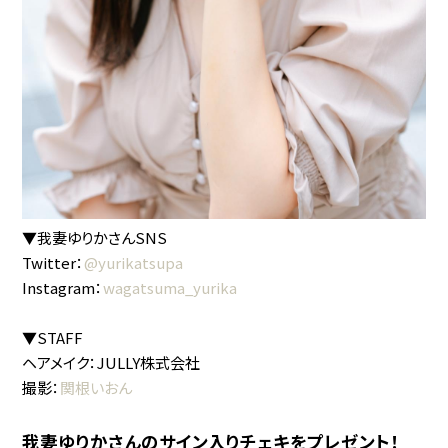
▼我妻ゆりかさんSNS
Twitter：
@yurikatsupa
Instagram：
wagatsuma_yurika
▼STAFF
ヘアメイク：JULLY株式会社
撮影：
関根いおん
我妻ゆりかさんのサイン入りチェキをプレゼント！