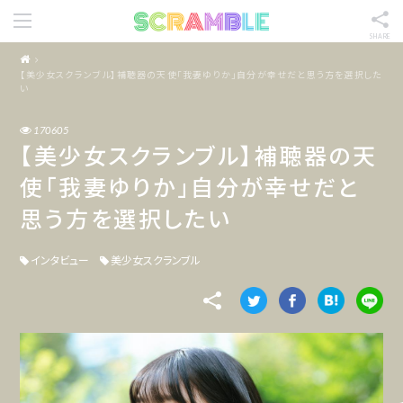
SHARE
【美少女スクランブル】補聴器の天使「我妻ゆりか」自分が幸せだと思う方を選択した
い
170605
【美少女スクランブル】補聴器の天
使「我妻ゆりか」自分が幸せだと
思う方を選択したい
インタビュー
美少女スクランブル