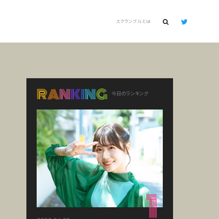
スクランブルとは
R
A
N
K
I
N
G
今日のランキング
1