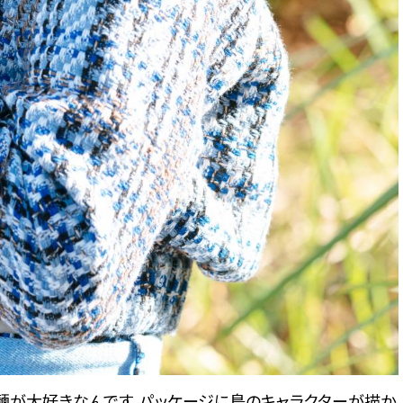
め麺が大好きなんです。パッケージに鳥のキャラクターが描か