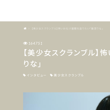
【美少女スクランブル】怖いお化け屋敷を造りたい「猫宮りな」
164751
【美少女スクランブル】
りな」
インタビュー
美少女スクランブル