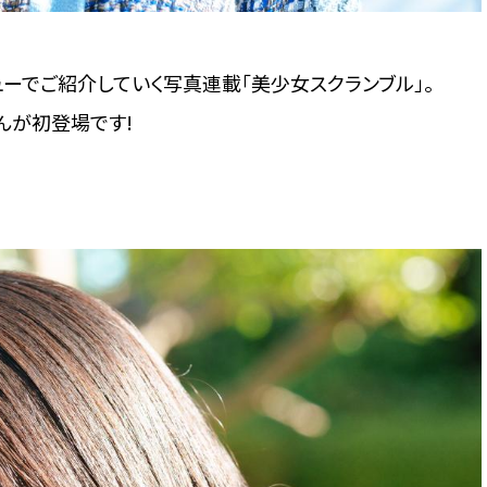
ーでご紹介していく写真連載「美少女スクランブル」。
んが初登場です!