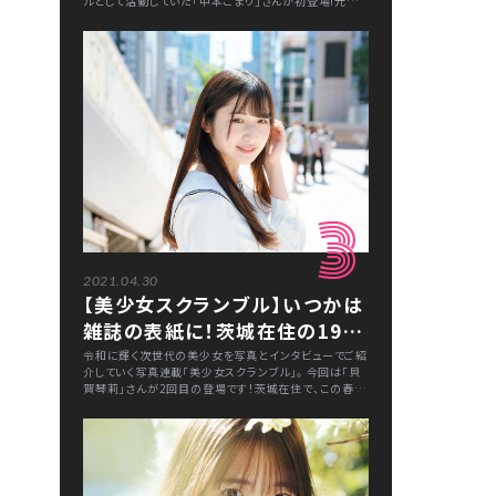
ルとして活動していた「中本こまり」さんが初登場!元気
いっぱいな彼女の素顔にインタビューで迫ります。
3
2021.04.30
【美少女スクランブル】いつかは
雑誌の表紙に！茨城在住の19歳
「貝賀琴莉」
令和に輝く次世代の美少女を写真とインタビューでご紹
介していく写真連載「美少女スクランブル」。 今回は「貝
賀琴莉」さんが2回目の登場です！茨城在住で、この春か
ら芸能活動を本格化させている19歳。その素顔に迫りま
す！