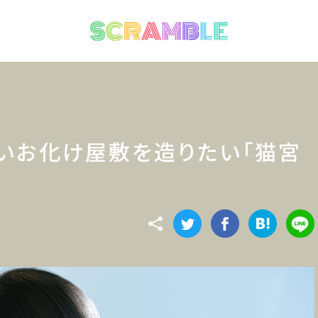
怖いお化け屋敷を造りたい「猫宮