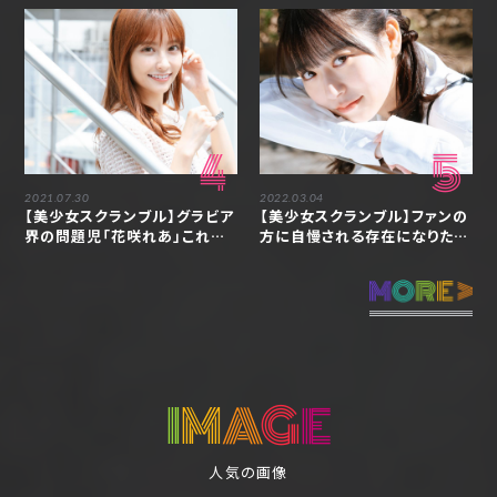
ました「アンジェラ芽衣」
4
5
2021.07.30
2022.03.04
【美少女スクランブル】グラビア
【美少女スクランブル】ファンの
界の問題児「花咲れあ」これか
方に自慢される存在になりたい
らも仕事の幅を広げていきたい
「月足天音」
I
M
A
G
E
人気の画像