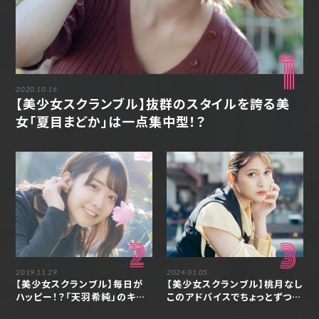
1
2020.10.16
【美少女スクランブル】抜群のスタイルを誇る美
女「夏目まどか」は一点集中型！？
2
3
2019.11.29
2024.01.05
【美少女スクランブル】毎日が
【美少女スクランブル】桃月なし
ハッピー！？「天羽希純」のキュ
このアドバイスでちょっとずつ自
ートな笑顔に癒される
分の「嫌だ」を出せるようになり