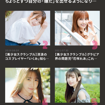
ちょっとずつ自分の「嫌だ」を出せるようになりま
した「アンジェラ芽衣」
2
3
2019.08.09
2021.07.30
【美少女スクランブル】流浪の
【美少女スクランブル】グラビア
コスプレイヤー「いくみ」知られ
界の問題児「花咲れあ」これか
ざる素顔に大接近！
らも仕事の幅を広げていきたい
4
5