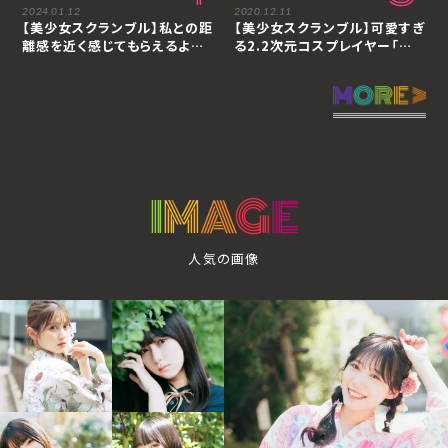
2024.01.12
2020.12.11
【美少女スクランブル】私との距
【美少女スクランブル】可愛すぎ
離感を近く感じてもらえるよう
る2.2次元コスプレイヤー「あ
な存在でありたい「天羽希純」
かせあかり」の素顔に迫る
I
M
A
G
E
人気の画像