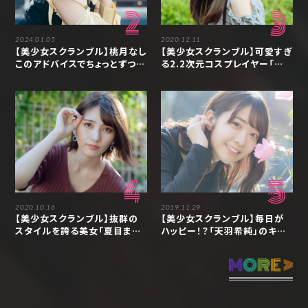
2
3
2024.01.05
2020.12.11
【美少女スクランブル】桃月なし
【美少女スクランブル】可愛すぎ
このアドバイスでちょっとずつ自
る2.2次元コスプレイヤー「あ
分の「嫌だ」を出せるようになり
かせあかり」の素顔に迫る
ました「アンジェラ芽衣」
4
5
2020.10.16
2019.11.29
【美少女スクランブル】抜群の
【美少女スクランブル】毎日が
スタイルを誇る美女「夏目まど
ハッピー！？「天羽希純」のキュ
か」は一点集中型！？
ートな笑顔に癒される