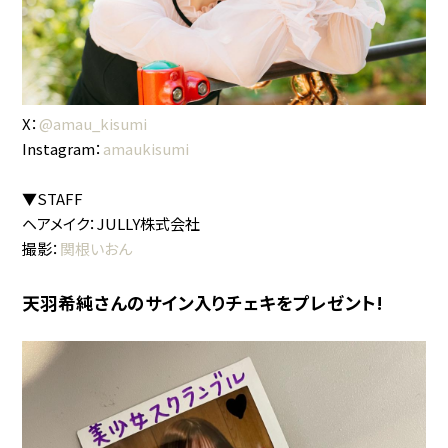
X：
@amau_kisumi
Instagram：
amaukisumi
▼STAFF
ヘアメイク：JULLY株式会社
撮影：
関根いおん
天羽希純さんのサイン入りチェキをプレゼント!