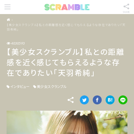
SHARE
【美少女スクランブル】私との距離感を近く感じてもらえるような存在でありたい「天
羽希純」
4030593
【美少女スクランブル】私との距離
感を近く感じてもらえるような存
在でありたい「天羽希純」
インタビュー
美少女スクランブル