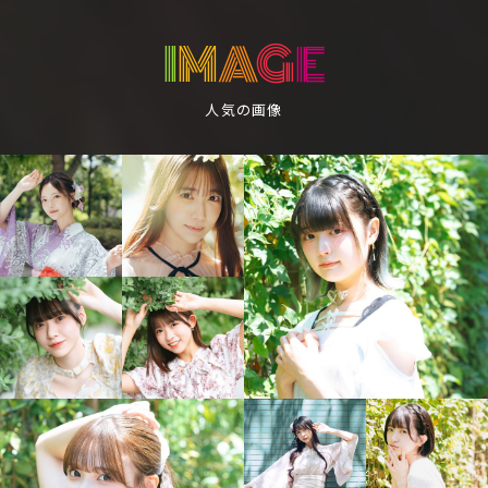
I
M
A
G
E
人気の画像