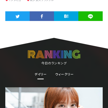
R
A
N
K
I
N
G
今日のランキング
デイリー
ウィークリー