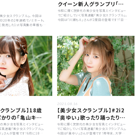
クイーン新人グランプリ「川
瀬もえ」みんなの応援が力に
令和に輝く次世代の美少女を写真とインタビュー
でご紹介していく写真連載「美少女スクランブル」。
少女スクランブル」。 今回は
今回は「川瀬もえ」さんが2度目の登場です！「日本
2020年の2年連続でノミネート。
レースクイーン大賞2021」で、新人部門グランプ
に発売した1st写真集の重版も決
リ・新人部門実行委員会特別賞・新人部門メダリス
トの3冠に輝いた彼女。その素顔に迫ります！
2021.08.16
クランブル】18歳
【美少女スクランブル】#2i2
ばかりの「亀山キラ
「奥ゆい」歌ったり踊ったりし
を楽しく過ごしたい
てる時がいちばん楽しい
の美少女を写真とインタビュー
令和に輝く次世代の美少女を写真とインタビュー
写真連載「美少女スクランブル」。
でご紹介していく写真連載「美少女スクランブル」。
リ」さんが登場です！6月に18歳に
今回は「奥ゆい」さんが登場です！昨年末、大学在学