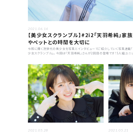
2021.06.14
【美少女スクランブル】#2i2「天羽希純」家族
やペットとの時間を大切に
令和に輝く次世代の美少女を写真とインタビューでご紹介していく写真連載「
少女スクランブル」。 今回は「天羽希純」さんが2回目の登場です！5人組ユニ
「#2i2」のメンバーであり多忙な日々を送る彼女。最近のプライベートについ
伺いました。
2021.05.28
2021.05.21