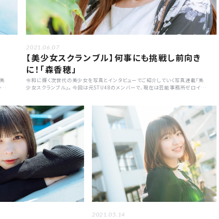
2021.06.07
【美少女スクランブル】何事にも挑戦し前向き
に！「森香穂」
美
令和に輝く次世代の美少女を写真とインタビューでご紹介していく写真連載「美
ット
少女スクランブル」。 今回は元STU48のメンバーで、現在は芸能事務所ゼロイチ
て
ファミリアに所属し活躍中の「森香穂」さんが登場です！
2021.05.14