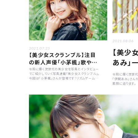
2021.08.06
2021.07.23
【美少
【美少女スクランブル】注目
あみ」
の新人声優「小茅楓」歌やダ
ンスにも挑戦していきたい
令和に輝く次世代の美少女を写真とインタビュー
でご紹介していく写真連載「美少女スクランブル」。
令和に輝く次世代
今回は「小茅楓」さんが登場です！リズムゲームアプ
「伊関あみ」さん
リ『22/7 音楽の時間』で岬心彩役を務め、これか
素顔に迫ります。
らの活躍が期待される19歳の新人声優。その素顔
に迫ります！