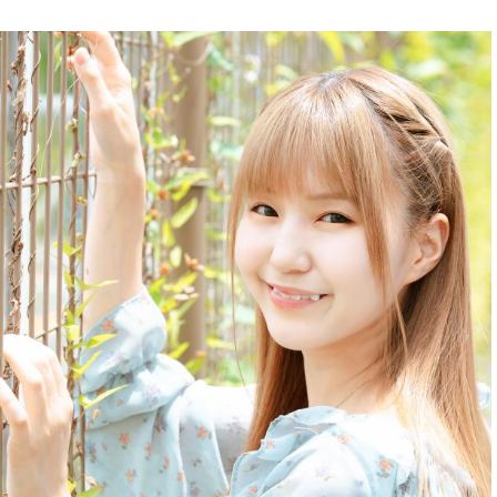
校3年生。昨年12月にデビューし
中に5人組アイドルグループ「#2i2」のメンバーとし
ループ「BOCCHI。」のメンバー
てデビュー。グループのムードメーカーとして知ら
ジン2021」のベスト16にも選ば
れる彼女の素顔に迫ります。
迫ります！