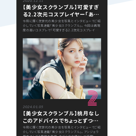
2020.12.11
【美少女スクランブル】可愛すぎ
る2.2次元コスプレイヤー「あか
せあかり」の素顔に迫る
令和に輝く次世代の美少女を写真とインタビューでご紹
介していく写真連載「美少女スクランブル」。 今回は再現
度の高いコスプレで「可愛すぎる2.2次元コスプレイヤ
ー」として話題の「あかせあかり」さんが登場です！
2
2024.01.05
【美少女スクランブル】桃月なし
このアドバイスでちょっとずつ自
分の「嫌だ」を出せるようになり
令和に輝く次世代の美少女を写真とインタビューでご紹
介していく写真連載「美少女スクランブル」。 アンジェラ
ました「アンジェラ芽衣」