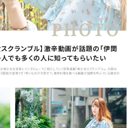
女スクランブル】激辛動画が話題の「伊関
一人でも多くの人に知ってもらいたい
の美少女を写真とインタビューでご紹介していく写真連載「美少女スクランブル」。 今回は
が2回目の登場です！辛いものが大好きで、激辛料理を食べる動画が話題を呼んでいる彼女の