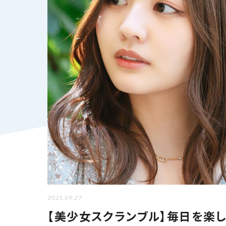
2021.09.27
【美少女スクランブル】毎日を楽し