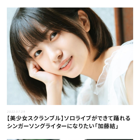
2022.07.29
【美少女スクランブル】ソロライブができて踊れる
シンガーソングライターになりたい「加藤結」