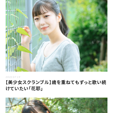
2022.07.19
【美少女スクランブル】歳を重ねてもずっと歌い続
けていたい「花耶」