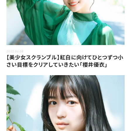
2022.06.08
【美少女スクランブル】紅白に向けてひとつずつ小
さい目標をクリアしていきたい「櫻井優衣」