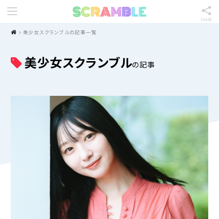
SHARE
美少女スクランブルの記事一覧
美少女スクランブル
の記事