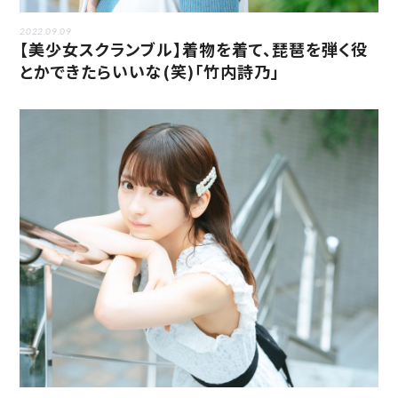
2022.09.09
【美少女スクランブル】着物を着て、琵琶を弾く役
とかできたらいいな(笑)「竹内詩乃」