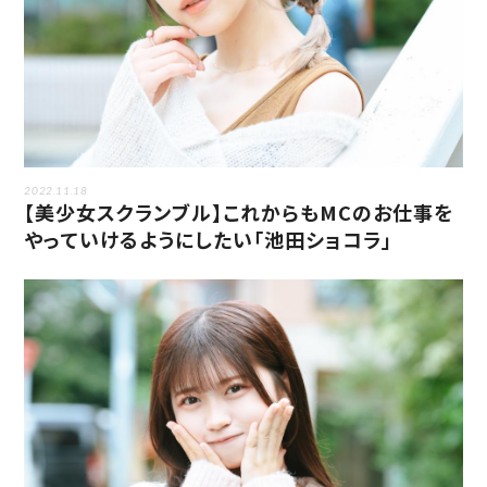
2022.11.18
【美少女スクランブル】これからもMCのお仕事を
やっていけるようにしたい「池田ショコラ」