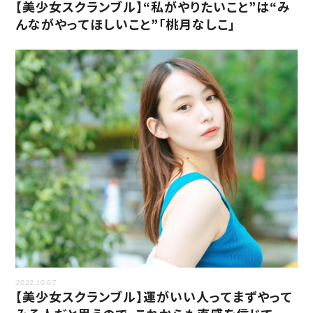
【美少女スクランブル】“私がやりたいこと”は“み
んながやってほしいこと”「桃月なしこ」
2022.10.07
【美少女スクランブル】運がいい人ってまずやって