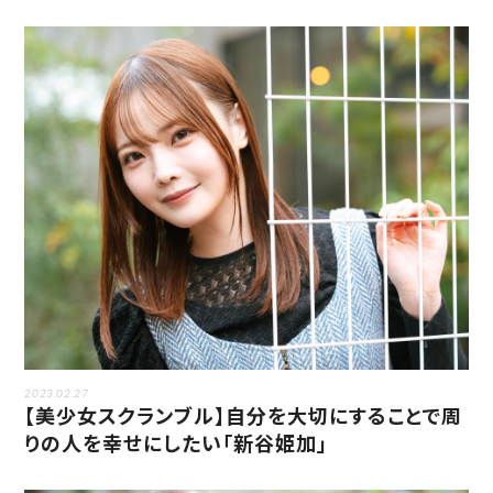
2023.02.27
【美少女スクランブル】自分を大切にすることで周
りの人を幸せにしたい「新谷姫加」